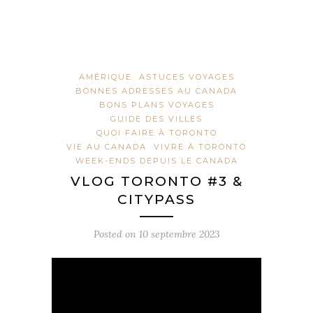
AMÉRIQUE
ASTUCES VOYAGES
BONNES ADRESSES AU CANADA
BONS PLANS VOYAGES
GUIDE DES VILLES
QUOI FAIRE À TORONTO
VIE AU CANADA
VIVRE À TORONTO
WEEK-ENDS DEPUIS LE CANADA
VLOG TORONTO #3 &
CITYPASS
Posted on
10 septembre 2023