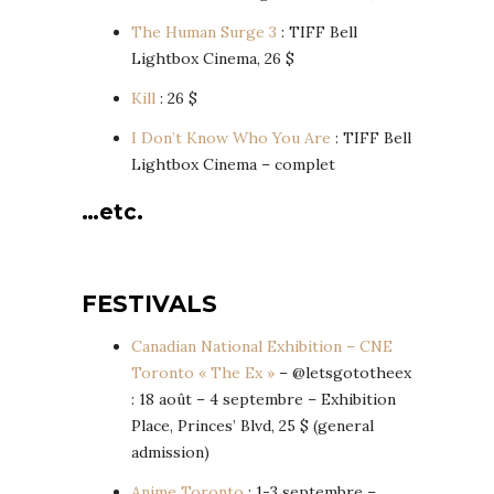
The Human Surge 3
: TIFF Bell
Lightbox Cinema, 26 $
Kill
: 26 $
I Don’t Know Who You Are
: TIFF Bell
Lightbox Cinema – complet
…etc.
FESTIVALS
Canadian National Exhibition – CNE
Toronto « The Ex »
– @letsgototheex
: 18 août – 4 septembre – Exhibition
Place, Princes’ Blvd, 25 $ (general
admission)
Anime Toronto
: 1-3 septembre –