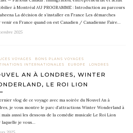
ast — Parlons Canada : Immigration, entrepreneuriat et achat
bilier à Montréal AU PROGRAMME : Introduction au parcours
aheena La décision de s’installer en France Les démarches
 venir en France quand on est Canadien / Canadienne Faire…
vembre 2025
UCES VOYAGES
BONS PLANS VOYAGES
TINATIONS INTERNATIONALES
EUROPE
LONDRES
UVEL AN À LONDRES, WINTER
NDERLAND, LE ROI LION
ernier vlog de ce voyage avec ma soirée du Nouvel An à
res, je vous montre le parc d’attractions Winter Wonderland à
 mais aussi les dessous de la comédie musicale Le Roi Lion
 laquelle je vous…
ars 2025