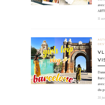
avec
ART
11 a
AST
DES
VL
VI
Dans
Barc
avec
du p
31 ju