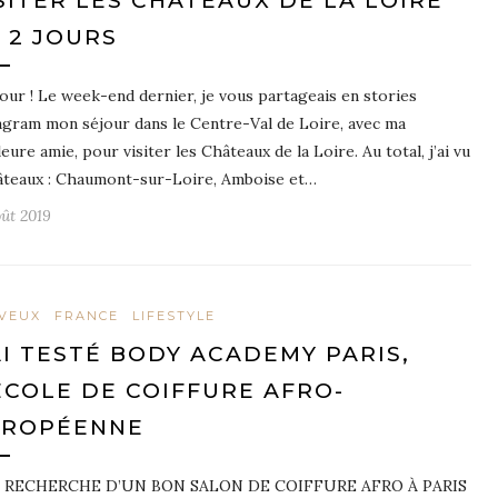
SITER LES CHÂTEAUX DE LA LOIRE
 2 JOURS
our ! Le week-end dernier, je vous partageais en stories
agram mon séjour dans le Centre-Val de Loire, avec ma
leure amie, pour visiter les Châteaux de la Loire. Au total, j’ai vu
âteaux : Chaumont-sur-Loire, Amboise et…
oût 2019
VEUX
FRANCE
LIFESTYLE
AI TESTÉ BODY ACADEMY PARIS,
ÉCOLE DE COIFFURE AFRO-
UROPÉENNE
A RECHERCHE D’UN BON SALON DE COIFFURE AFRO À PARIS