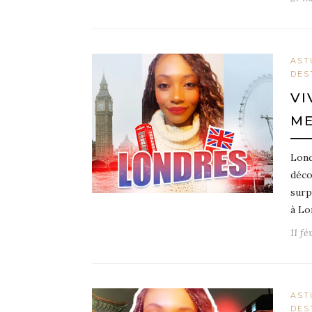
AST
DES
VI
ME
Lond
déco
surp
à Lo
11 fé
AST
DES