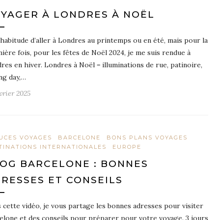
YAGER À LONDRES À NOËL
 l’habitude d’aller à Londres au printemps ou en été, mais pour la
ière fois, pour les fêtes de Noël 2024, je me suis rendue à
res en hiver. Londres à Noël = illuminations de rue, patinoire,
ng day,…
vrier 2025
UCES VOYAGES
BARCELONE
BONS PLANS VOYAGES
TINATIONS INTERNATIONALES
EUROPE
OG BARCELONE : BONNES
RESSES ET CONSEILS
 cette vidéo, je vous partage les bonnes adresses pour visiter
elone et des conseils pour préparer pour votre voyage. 3 jours