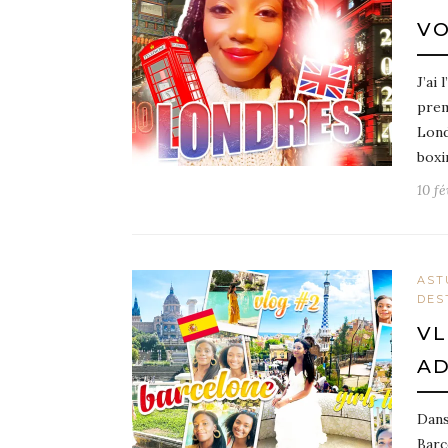
VO
J’ai
prem
Lond
boxi
10 fé
AST
DES
VL
AD
Dans
Barc