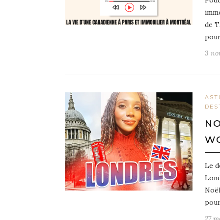
Podc
immo
de T
pour
3 no
AST
DES
NO
WO
Le d
Lond
Noël
pour
27 m