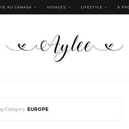
VIE AU CANADA
VOYAGES
LIFESTYLE
À PR
g Category
EUROPE