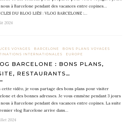
 nous à Barcelone pendant des vacances entre copines…
ICLES DU BLOG LIÉS : VLOG BARCELONE :…
oût 2024
UCES VOYAGES
BARCELONE
BONS PLANS VOYAGES
TINATIONS INTERNATIONALES
EUROPE
OG BARCELONE : BONS PLANS,
SITE, RESTAURANTS…
 cette vidéo, je vous partage des bons plans pour visiter
elone et des bonnes adresses. Je vous emmène pendant 3 jours
 nous à Barcelone pendant des vacances entre copines. La suite
remier vlog Barcelone arrive dans…
illet 2024