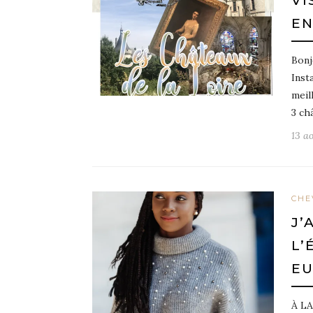
VI
EN
Bonj
Inst
meil
3 ch
13 a
CHE
J’
L’
E
À L