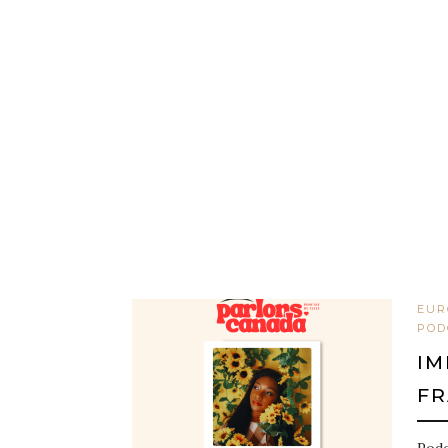
EUR
POD
IM
FR