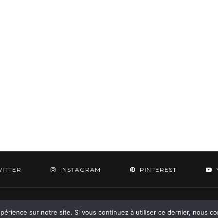
WITTER
INSTAGRAM
PINTEREST
 2015-2026 - Aylee. All Rights Reserved. Designed & Developed by
SoloPine.c
périence sur notre site. Si vous continuez à utiliser ce dernier, nous c