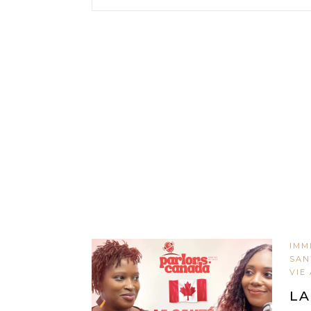
IMM
SAN
VIE
LA