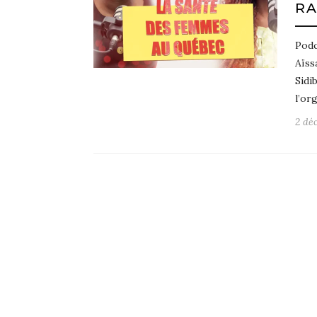
RA
Podc
Aïss
Sidi
l’or
2 dé