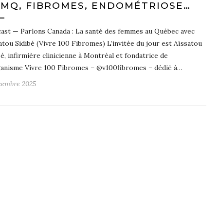
MQ, FIBROMES, ENDOMÉTRIOSE…
ast — Parlons Canada : La santé des femmes au Québec avec
atou Sidibé (Vivre 100 Fibromes) L’invitée du jour est Aïssatou
bé, infirmière clinicienne à Montréal et fondatrice de
ganisme Vivre 100 Fibromes – @v100fibromes – dédié à…
cembre 2025