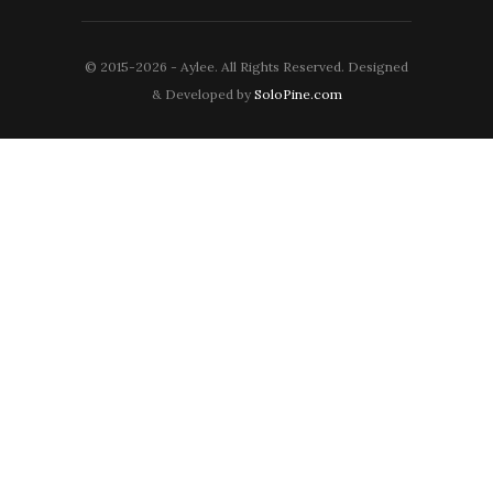
© 2015-2026 - Aylee. All Rights Reserved. Designed
& Developed by
SoloPine.com