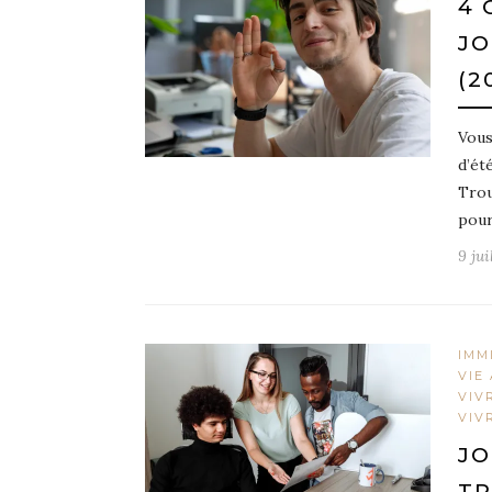
4 
JO
(2
Vous
d’été
Trou
pour
9 jui
IMM
VIE
VIV
VIV
JO
TR