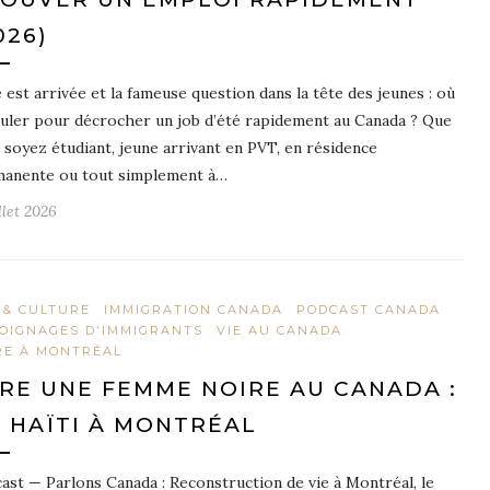
026)
é est arrivée et la fameuse question dans la tête des jeunes : où
uler pour décrocher un job d’été rapidement au Canada ? Que
 soyez étudiant, jeune arrivant en PVT, en résidence
anente ou tout simplement à…
llet 2026
 & CULTURE
IMMIGRATION CANADA
PODCAST CANADA
OIGNAGES D'IMMIGRANTS
VIE AU CANADA
RE À MONTRÉAL
RE UNE FEMME NOIRE AU CANADA :
 HAÏTI À MONTRÉAL
ast — Parlons Canada : Reconstruction de vie à Montréal, le