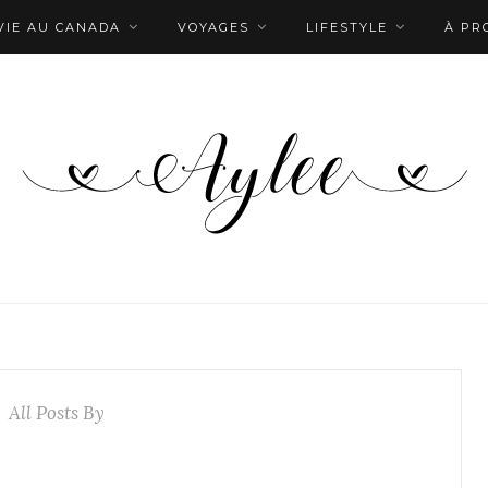
VIE AU CANADA
VOYAGES
LIFESTYLE
À PR
All Posts By