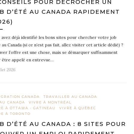
CONSEILS POUR DÉCROCHER UN
B D’ÉTÉ AU CANADA RAPIDEMENT
026)
 avez déjà identifié les bons sites pour chercher votre job
 au Canada (si ce n’est pas fait, allez visiter cet article dédié) ?
ver l’offre est une chose, mais se démarquer suffisamment
 être appelé en entrevue…
llet 2026
IGRATION CANADA
TRAVAILLER AU CANADA
 AU CANADA
VIVRE À MONTRÉAL
RE À OTTAWA - GATINEAU
VIVRE À QUÉBEC
RE À TORONTO
B D’ÉTÉ AU CANADA : 8 SITES POUR
OUVER UN EMPLOI RAPIDEMENT