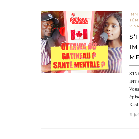
IMM
TÉM
VIV
S’
IM
ME
S’I
INT
Vous
épis
Kash
11 ju