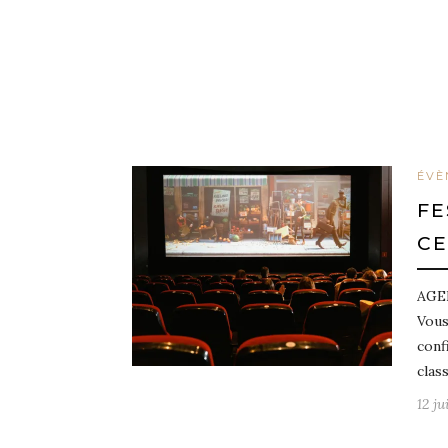
ÉVÈ
FE
CE
AGE
Vous
conf
clas
12 ju