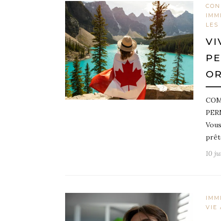
CON
IMM
LES
VI
PE
OR
COM
PER
Vous
prêt
10 ju
IMM
VIE