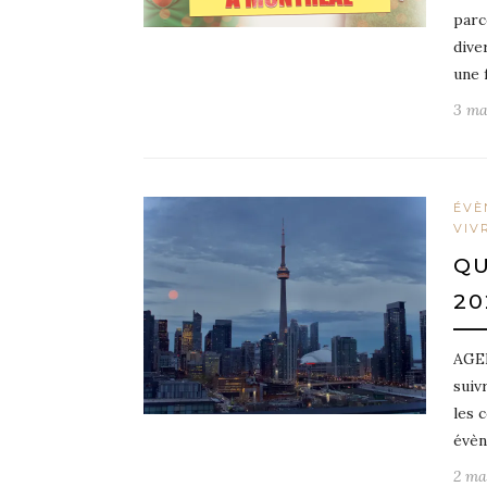
parc
dive
une 
3 ma
ÉVÈ
VIV
QU
20
AGEN
suiv
les 
évèn
2 ma