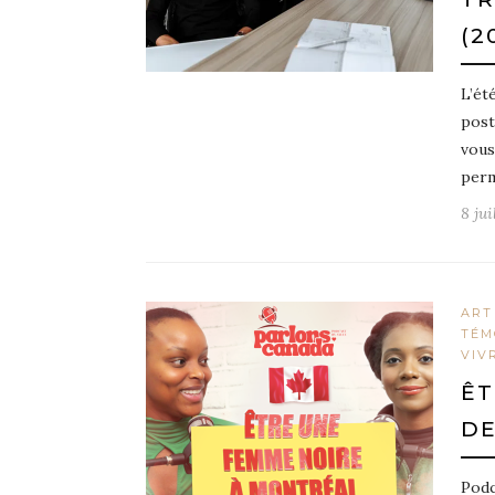
(2
L’ét
post
vous
perm
8 jui
ART
TÉM
VIV
ÊT
DE
Podc