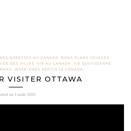
NES ADRESSES AU CANADA
BONS PLANS VOYAGES
UIDE DES VILLES
VIE AU CANADA
VIE QUOTIDIENNE
INEAU
WEEK-ENDS DEPUIS LE CANADA
R VISITER OTTAWA
osted on
1 août 2023