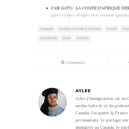
CAN GATO : LA COUPE D’AFRIQUE DE
gato-coupe-afrique-des-nations-gatin
CANADA
CHOSES À FAIRE À OTTAWA
GUIDE
GUI
VACANCES
VLOG
VOYAGE
0
Comments
AYLEE
Aylee | Immigration, vie au
média Aylee.fr et du podcas
Canada. J'ai quitté la Franc
permanente. Je partage sur
immigrer au Canada. Je par