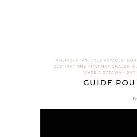
AMÉRIQUE
ASTUCES VOYAGES
BON
DESTINATIONS INTERNATIONALES
G
VIVRE À OTTAWA - GAT
GUIDE POU
P