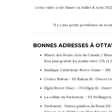
Cette vidéo a été filmée en Juillet & Août 20
Il y a des petits problèmes de tre
BONNES ADRESSES À OTTA
Musée des Beaux-Arts du Canada / Nation
Bon plan gratuit les jeudis entre 17h et 
Basilique Cathédrale Notre-Dame – 385
Centre Rideau – 50 Rideau St : Ouvert to
Elgin Street Diner – 374 Elgin St : Ouve
La colline du Parlement – 111 Wellington
Parlement : Visites guidées du Sénat (30
l’Ouest et de l’Edifice de l’Est (50 min).