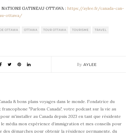
S NATIONS GATINEAU OTTAWA :
https://aylee.fr/canada-can-
eau-ottawa/
DE OTTAWA
OTTAWA
TOUR OTTAWA
TOURISME
TRAVEL
By
AYLEE
 Canada & bons plans voyages dans le monde. Fondatrice du
t francophone "Parlons Canada", votre podcast sur la vie au
e pour m'installer au Canada depuis 2023 en tant que résidente
 le média mon expérience d’immigration et mes conseils pour
le des démarches pour obtenir la résidence permanente, du