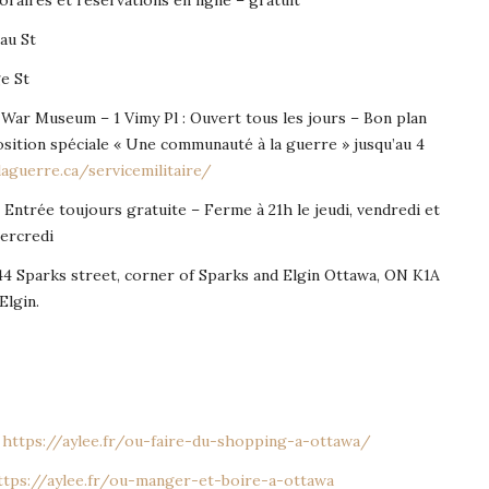
au St
e St
War Museum – 1 Vimy Pl : Ouvert tous les jours – Bon plan
position spéciale « Une communauté à la guerre » jusqu’au 4
guerre.ca/servicemilitaire/
: Entrée toujours gratuite – Ferme à 21h le jeudi, vendredi et
mercredi
 44 Sparks street, corner of Sparks and Elgin Ottawa, ON K1A
Elgin.
:
https://aylee.fr/ou-faire-du-shopping-a-ottawa/
ttps://aylee.fr/ou-manger-et-boire-a-ottawa