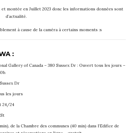
22 et montée en Juillet 2023 donc les informations données sont
d’actualité.
mblement à cause de la caméra à certains moments :s
WA :
al Gallery of Canada – 380 Sussex Dr : Ouvert tous les jours –
20h
 Sussex Dr
us les jours
rt 24/24
 St
 min), de la Chambre des communes (40 min) dans l’Edifice de
 Horaires et réservations en ligne – gratuit