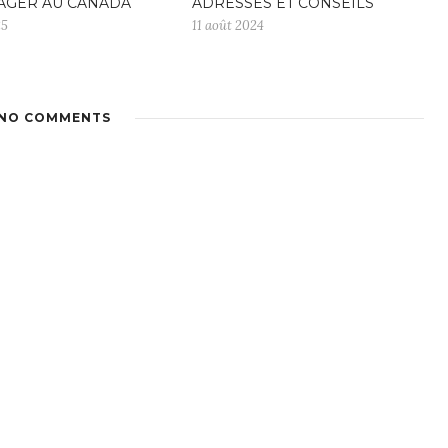
GER AU CANADA
ADRESSES ET CONSEILS
25
11 août 2024
NO COMMENTS