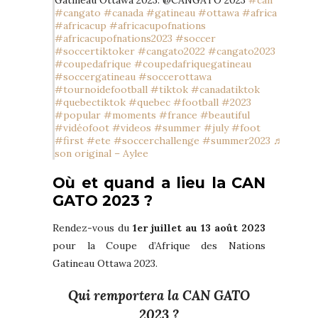
#cangato
#canada
#gatineau
#ottawa
#africa
#africacup
#africacupofnations
#africacupofnations2023
#soccer
#soccertiktoker
#cangato2022
#cangato2023
#coupedafrique
#coupedafriquegatineau
#soccergatineau
#soccerottawa
#tournoidefootball
#tiktok
#canadatiktok
#quebectiktok
#quebec
#football
#2023
#popular
#moments
#france
#beautiful
#vidéofoot
#videos
#summer
#july
#foot
#first
#ete
#soccerchallenge
#summer2023
♬
son original – Aylee
Où et quand a lieu la CAN
GATO 2023 ?
Rendez-vous du
1er juillet au 13 août 2023
pour la Coupe d’Afrique des Nations
Gatineau Ottawa 2023.
Qui remportera la CAN GATO
2023 ?