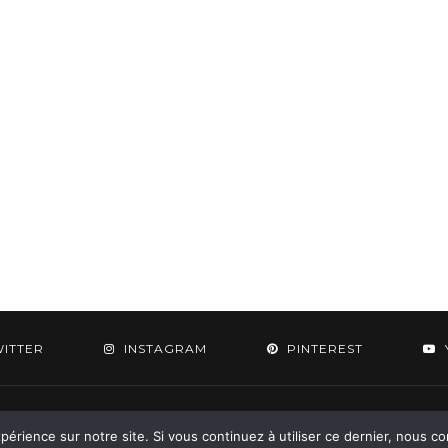
WITTER
INSTAGRAM
PINTEREST
 2015-2026 - Aylee. All Rights Reserved. Designed & Developed by
SoloPine.c
périence sur notre site. Si vous continuez à utiliser ce dernier, nous c