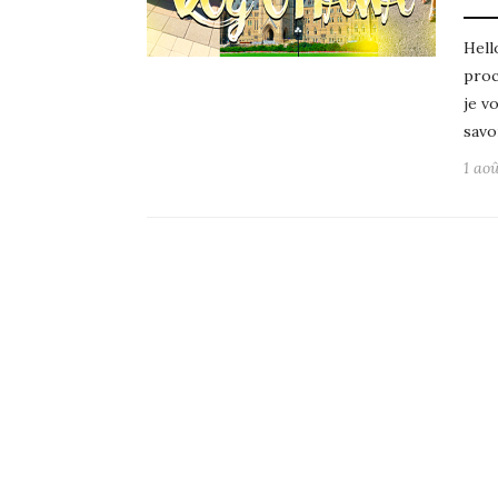
Hell
proc
je v
savo
1 ao