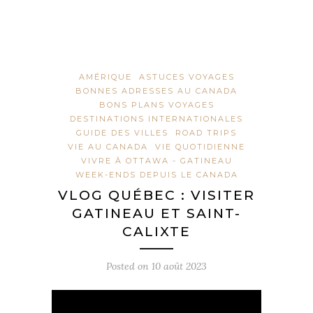
AMÉRIQUE
ASTUCES VOYAGES
BONNES ADRESSES AU CANADA
BONS PLANS VOYAGES
DESTINATIONS INTERNATIONALES
GUIDE DES VILLES
ROAD TRIPS
VIE AU CANADA
VIE QUOTIDIENNE
VIVRE À OTTAWA - GATINEAU
WEEK-ENDS DEPUIS LE CANADA
VLOG QUÉBEC : VISITER
GATINEAU ET SAINT-
CALIXTE
Posted on
10 août 2023