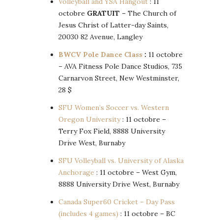
Volleyball and YSA Hangout
: 11
octobre
GRATUIT
– The Church of
Jesus Christ of Latter-day Saints,
20030 82 Avenue, Langley
BWCV Pole Dance Class
:
11 octobre
– AVA Fitness Pole Dance Studios, 735
Carnarvon Street, New Westminster,
28 $
SFU Women’s Soccer vs. Western
Oregon University
: 11 octobre –
Terry Fox Field, 8888 University
Drive West, Burnaby
SFU Volleyball vs. University of Alaska
Anchorage
: 11 octobre – West Gym,
8888 University Drive West, Burnaby
Canada Super60 Cricket – Day Pass
(includes 4 games)
: 11 octobre – BC