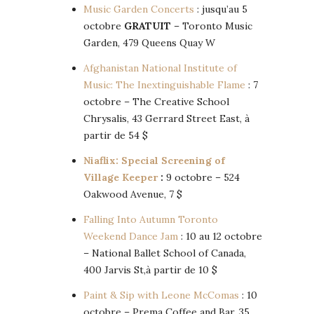
Music Garden Concerts
: jusqu’au 5
octobre
GRATUIT
– Toronto Music
Garden, 479 Queens Quay W
Afghanistan National Institute of
Music: The Inextinguishable Flame
: 7
octobre – The Creative School
Chrysalis, 43 Gerrard Street East, à
partir de 54 $
Niaflix: Special Screening of
Village Keeper
:
9 octobre – 524
Oakwood Avenue, 7 $
Falling Into Autumn Toronto
Weekend Dance Jam
: 10 au 12 octobre
–
National Ballet School of Canada,
400 Jarvis St,à partir de 10 $
Paint & Sip with Leone McComas
: 10
octobre – Prema Coffee and Bar, 35