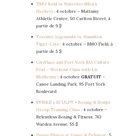
TMU Bold vs Waterloo (Men’s
Hockey)
: 4 octobre – Mattamy
Athletic Centre, 50 Carlton Street, à
partir de 9 $
Toronto Argonauts vs. Hamilton
Tiger-Cats
: 4 octobre – BMO Field, à
partir de 5 $
CityPlace and Fort York BIA Culture
Fest – Workout Class with Liv
Mcilkenny
: 4 octobre
GRATUIT
–
Canoe Landing Park, 95 Fort York
Boulevard
STRIKE x SCULPT • Boxing & Sculpt
Group Training Class
: 4 octobre –
Relentless Boxing & Fitness, 763
Warden Avenue, 55 $
Puppy Pilates at Yonge & Eglinton
: 5