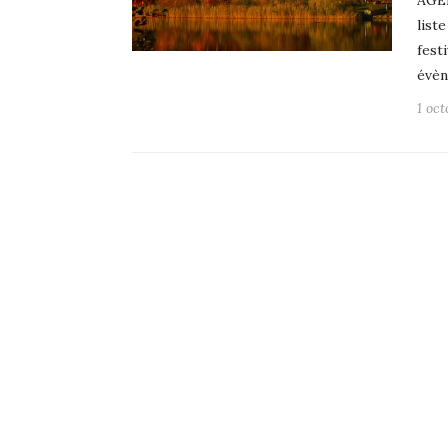
AGE
list
fest
évèn
1 oc