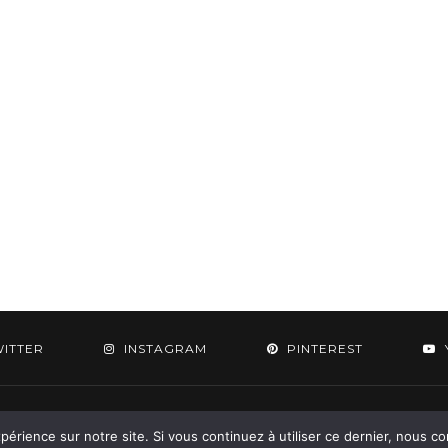
WITTER
INSTAGRAM
PINTEREST
 2015-2026 - Aylee. All Rights Reserved. Designed & Developed by
SoloPine.c
périence sur notre site. Si vous continuez à utiliser ce dernier, nous c