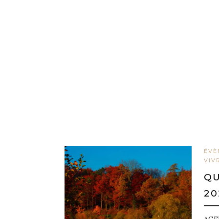
ÉVÈ
VIV
QU
20