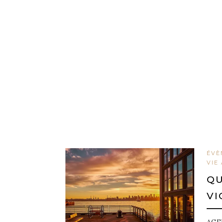
ÉVÈ
VIE
QU
VI