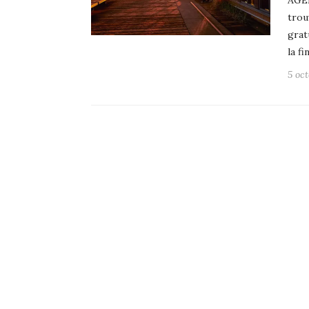
AGE
trou
grat
la f
5 oc