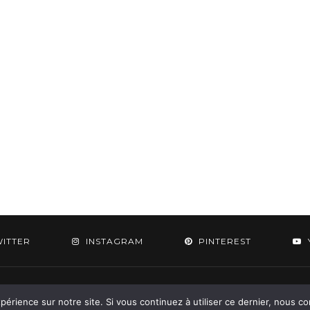
WITTER
INSTAGRAM
PINTEREST
 2015-2026 - Aylee. All Rights Reserved. Designed & Developed by
SoloPine.c
périence sur notre site. Si vous continuez à utiliser ce dernier, nous c