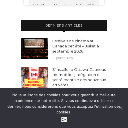
DERNIERS ARTICLES
Festivals de cinéma au
Canada cet été – Juillet à
septembre 2026
12 juillet 2026
S’installer à Ottawa-Gatineau
: immobilier, intégration et
santé mentale des nouveaux
arrivants
11 juillet 2026
Nous utilisons des cookies pour vous garantir la meilleure
expérience sur notre site. Si vous continuez à utiliser ce
Vivre au Canada SANS
dernier, nous considérerons que vous acceptez l'utilisation des
résidence permanente avec
cookies.
les organisations reconnues
(2026)
Ok
10 juillet 2026