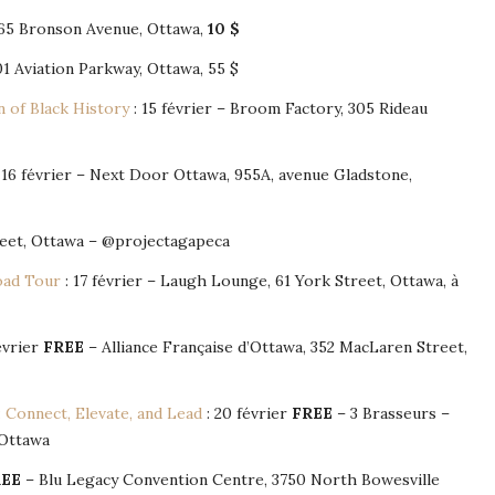
665 Bronson Avenue, Ottawa,
10 $
01 Aviation Parkway, Ottawa, 55 $
n of Black History
: 15 février – Broom Factory, 305 Rideau
16 février – Next Door Ottawa, 955A, avenue Gladstone,
treet, Ottawa – @projectagapeca
oad Tour
: 17 février – Laugh Lounge, 61 York Street, Ottawa, à
février
FREE
– Alliance Française d’Ottawa, 352 MacLaren Street,
 Connect, Elevate, and Lead
: 20 février
FREE
– 3 Brasseurs –
 Ottawa
REE
– Blu Legacy Convention Centre, 3750 North Bowesville