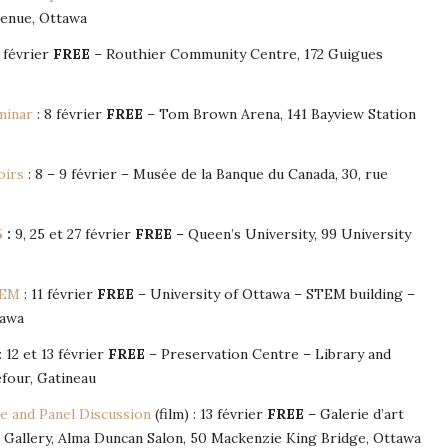
venue, Ottawa
 février
FREE
– Routhier Community Centre, 172 Guigues
minar
: 8 février
FREE
– Tom Brown Arena, 141 Bayview Station
oirs
: 8 – 9 février – Musée de la Banque du Canada, 30, rue
5
:
9, 25 et 27 février
FREE
– Queen’s University, 99 University
TEM
: 11 février
FREE
– University of Ottawa – STEM building –
tawa
: 12 et 13 février
FREE
– Preservation Centre – Library and
four, Gatineau
e and Panel Discussion
(film) : 13 février
FREE
– Galerie d’art
t Gallery, Alma Duncan Salon, 50 Mackenzie King Bridge, Ottawa