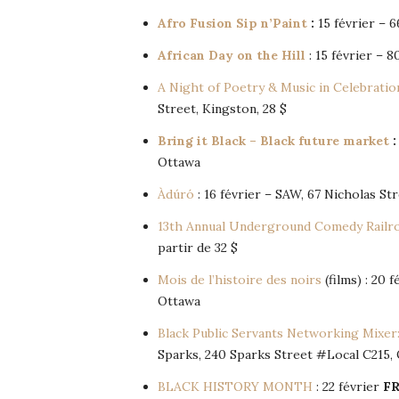
Afro Fusion Sip n’Paint
:
15 février – 
African Day on the Hill
: 15 février – 8
A Night of Poetry & Music in Celebratio
Street, Kingston, 28 $
Bring it Black – Black future market
:
Ottawa
Àdúró
: 16 février – SAW, 67 Nicholas S
13th Annual Underground Comedy Railr
partir de 32 $
Mois de l’histoire des noirs
(films) : 20 
Ottawa
Black Public Servants Networking Mixer:
Sparks, 240 Sparks Street #Local C215,
BLACK HISTORY MONTH
: 22 février
F