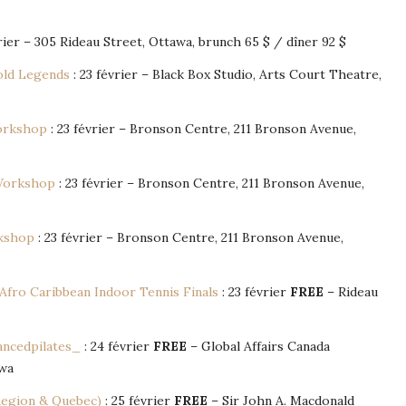
rier – 305 Rideau Street, Ottawa, brunch 65 $ / dîner 92 $
old Legends
: 23 février – Black Box Studio, Arts Court Theatre,
orkshop
: 23 février – Bronson Centre, 211 Bronson Avenue,
 Workshop
: 23 février – Bronson Centre, 211 Bronson Avenue,
rkshop
: 23 février – Bronson Centre, 211 Bronson Avenue,
Afro Caribbean Indoor Tennis Finals
: 23 février
FREE
– Rideau
ancedpilates_
: 24 février
FREE
– Global Affairs Canada
awa
 Region & Quebec)
: 25 février
FREE
– Sir John A. Macdonald