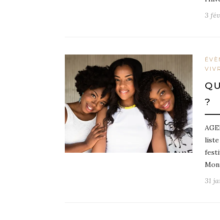
3 fé
ÉVÈ
VIV
QU
?
AGEN
list
fest
Mont
31 j