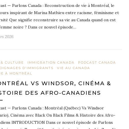
ast — Parlons Canada : Reconstruction de vie à Montréal, le
ours inspirant de Marina Mathieu entre racisme, féminisme et
rsité Que signifie reconstruire sa vie au Canada quand on est
femme noire ? Dans ce nouvel épisode…
rs 2026
 & CULTURE
IMMIGRATION CANADA
PODCAST CANADA
OIGNAGES D'IMMIGRANTS
VIE AU CANADA
RE À MONTRÉAL
NTRÉAL VS WINDSOR, CINÉMA &
STOIRE DES AFRO-CANADIENS
ast — Parlons Canada : Montréal (Québec) Vs Windsor
ario), Cinéma avec Black On Black Films & Histoire des Afro-
diens INTRODUCTION Dans ce nouvel épisode de Parlons