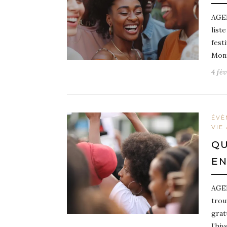
AGEN
list
fest
Mont
4 fé
ÉVÈ
VIE
QU
EN
AGE
trou
grat
l’hi