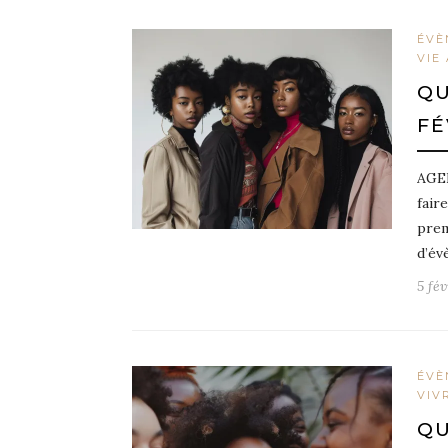
ÉVÈ
VIE
QU
FÉ
AGEN
fair
prem
d’év
5 fé
ÉVÈ
VIV
QU