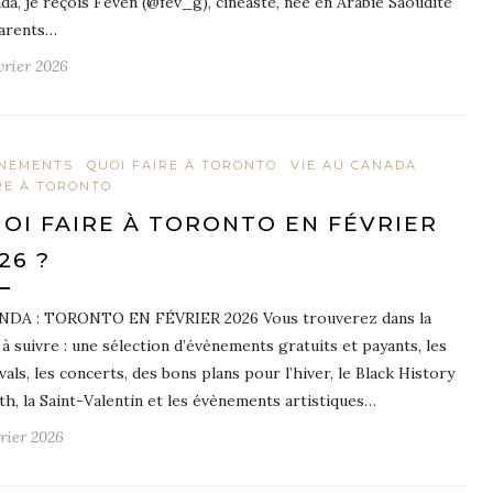
da, je reçois Feven (@fev_g), cinéaste, née en Arabie Saoudite
arents…
vrier 2026
NEMENTS
QUOI FAIRE À TORONTO
VIE AU CANADA
RE À TORONTO
OI FAIRE À TORONTO EN FÉVRIER
26 ?
DA : TORONTO EN FÉVRIER 2026 Vous trouverez dans la
e à suivre : une sélection d’évènements gratuits et payants, les
ivals, les concerts, des bons plans pour l’hiver, le Black History
h, la Saint-Valentin et les évènements artistiques…
vrier 2026