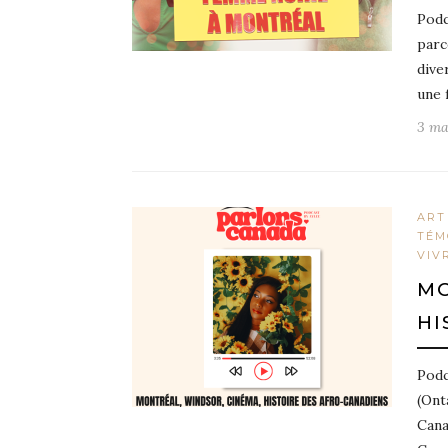
Podc
parc
dive
une 
3 ma
ART
TÉM
VIV
MO
HI
Podc
(Ont
Cana