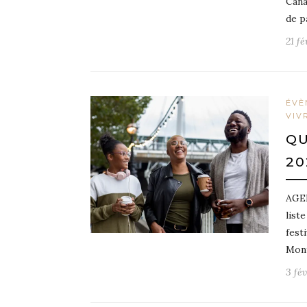
Cana
de p
21 fé
ÉVÈ
VIV
QU
20
AGEN
list
fest
Mont
3 fé