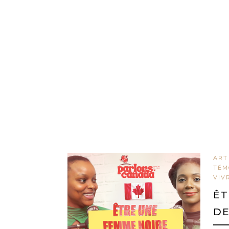
ART
TÉM
VIV
ÊT
DE