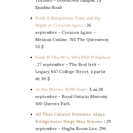
Toronto – Downtown campus, 24
Spadina Road
Frida & Margaritas: Paint and Sip
Night at Corazón Agave
: 26
septembre – Corazon Agave –
Mexican Cuisine, 765 The Queensway,
55 $
Paint N Vibe:90’s/00’s R&B N Hiphop
: 27 septembre – The Real Jerk –
Legacy, 647 College Street, à partir
de 50 $
At the Movies: ROM Hunt
: 5 au 28
septembre – Royal Ontario Museum,
100 Queen’s Park
All That Cabaret Presents: Alana
Bridgewater Sings Nina Simone
:
29
septembre – Hughs Room Live, 296