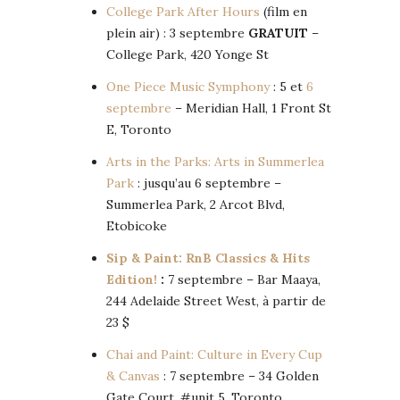
College Park After Hours
(film en
plein air) : 3 septembre
GRATUIT
–
College Park, 420 Yonge St
One Piece Music Symphony
: 5 et
6
septembre
– Meridian Hall, 1 Front St
E, Toronto
Arts in the Parks: Arts in Summerlea
Park
: jusqu’au 6 septembre –
Summerlea Park, 2 Arcot Blvd,
Etobicoke
Sip & Paint: RnB Classics & Hits
Edition!
:
7 septembre – Bar Maaya,
244 Adelaide Street West, à partir de
23 $
Chai and Paint: Culture in Every Cup
& Canvas
: 7 septembre – 34 Golden
Gate Court, #unit 5, Toronto