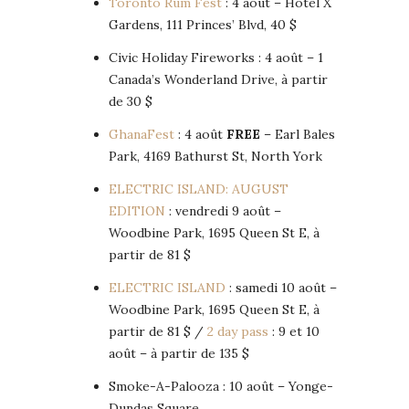
Toronto Rum Fest
: 4 août – Hotel X
Gardens, 111 Princes’ Blvd, 40 $
Civic Holiday Fireworks : 4 août – 1
Canada’s Wonderland Drive, à partir
de 30 $
GhanaFest
: 4 août
FREE
– Earl Bales
Park, 4169 Bathurst St, North York
ELECTRIC ISLAND: AUGUST
EDITION
: vendredi 9 août –
Woodbine Park, 1695 Queen St E, à
partir de 81 $
ELECTRIC ISLAND
: samedi 10 août –
Woodbine Park, 1695 Queen St E, à
partir de 81 $ /
2 day pass
: 9 et 10
août – à partir de 135 $
Smoke-A-Palooza : 10 août – Yonge-
Dundas Square