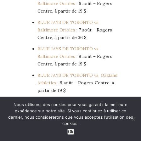
Baltimore Orioles
: 6 août – Rogers
Centre, à partir de 19 $
BLUE JAYS DE TORONTO vs.
Baltimore Orioles
: 7 août – Rogers
Centre, à partir de 36 $
BLUE JAYS DE TORONTO vs.
Baltimore Orioles
: 8 août – Rogers
Centre, à partir de 19 $
BLUE JAYS DE TORONTO vs. Oakland
Athletics
: 9 août – Rogers Centre, à
partir de 19 $
Toronto Argonauts vs. Calgary
Nous utilisons des cookies pour vous garantir la meilleure
Stampeders
: 9 août – BMO Field, à
expérience sur notre site. Si vous continuez à utiliser ce
partir de 32 $
dernier, nous considérerons que vous acceptez l'utilisation des
cookies.
National Bank Open
: 4 au 12 août,
Ok
Sobeys Stadium, 1 Shoreham Dr, à