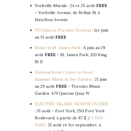
Yorkville Murals : 24 et 25 août
FREE
– Yorkville Avenue, de Bellair St à
Hazelton Avenue
TD Salsa in Toronto Festival
: 1er juin
au 31 août
FREE
Music In St. James Park
: 6 juin au 29
août
FREE
– St. James Park, 120 King
St E
Harbourfront Centre to Host
Summer Music in the Garden
: 21 juin
au 29 août
FREE
– Toronto Music
Garden, 479 Queens Quay W
ELECTRIC ISLAND: SEASON CLOSER
: 31 août – Fort York, 250 Fort York
Boulevard, à partir de 87 $ /
2 DAY
PASS
: 31 août et 1er septembre, à