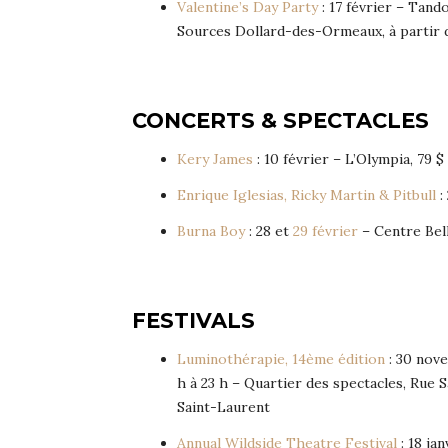
Valentine’s Day Party
: 17 février – Tand
Sources Dollard-des-Ormeaux, à partir 
CONCERTS & SPECTACLES
Kery James
: 10 février – L’Olympia, 79 $
Enrique Iglesias, Ricky Martin & Pitbull
:
Burna Boy
: 28 et
29 février
– Centre Bell,
FESTIVALS
Luminothérapie, 14ème édition
: 30 nov
h à 23 h – Quartier des spectacles, Rue 
Saint-Laurent
Annual Wildside Theatre Festival
: 18 ja