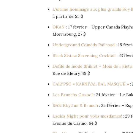
L’ultime hommage aux plus grands Boy 
à partir de 55 $
OKAN
: 17 février – Upper Canada Play
Morrisburg, 27 $
Underground Comedy Railroad
: 18 févr
Black Sistaz: Screening Cocktail
: 23 fév
Défilé de mode Shiklet – Mois de l’Histo
Rue de Bleury, 49 $
CALYPSO « KARNIVAL BAL MASQUÉ »
: 
Les Brunchs Gospel
: 24 février – Le Ba
R&B: Rhythm & Brunch
: 25 février – Es
Ladies Night pour vous mesdames!
: 29 
avenue du Casino, 64 $