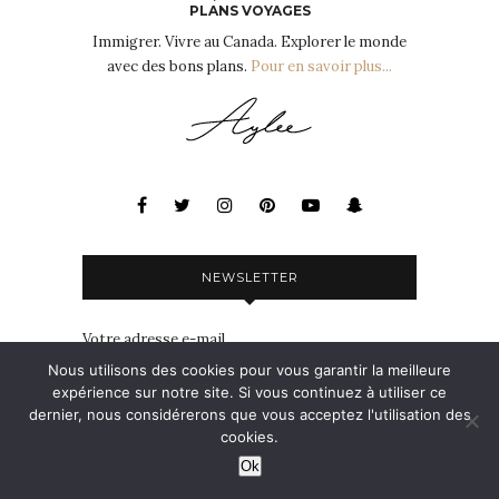
PLANS VOYAGES
Immigrer. Vivre au Canada. Explorer le monde
avec des bons plans.
Pour en savoir plus...
NEWSLETTER
Votre adresse e-mail
Adresse
Nous utilisons des cookies pour vous garantir la meilleure
e-
expérience sur notre site. Si vous continuez à utiliser ce
mail
dernier, nous considérerons que vous acceptez l'utilisation des
Abonnez-vous
cookies.
Ok