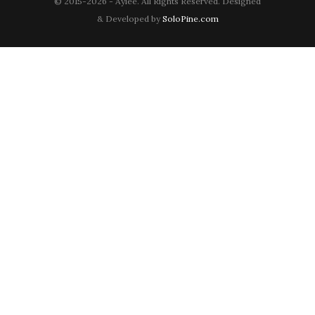
© 2015-2026 - Aylee. All Rights Reserved. Designed
& Developed by
SoloPine.com