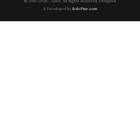
© 2015-2026 - Aylee. All Rights Reserved. Designed
& Developed by
SoloPine.com