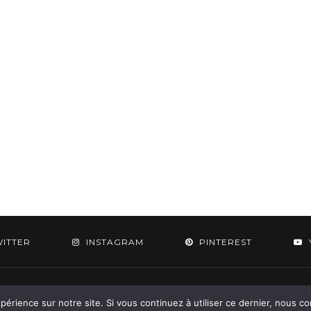
WITTER
INSTAGRAM
PINTEREST
 2015-2026 - Aylee. All Rights Reserved. Designed & Developed by
SoloPine.c
périence sur notre site. Si vous continuez à utiliser ce dernier, nous c