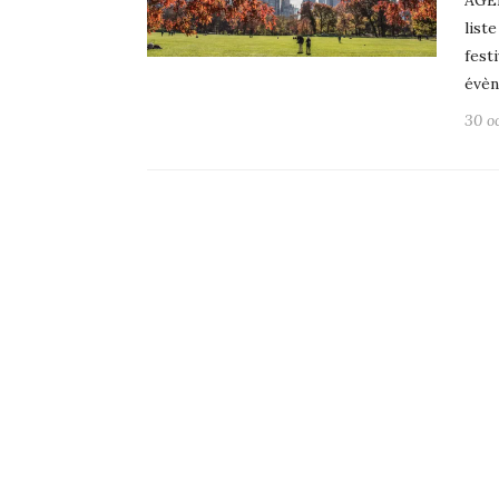
AGE
list
fest
évèn
30 o