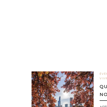
ÉVÈ
VIV
QU
NO