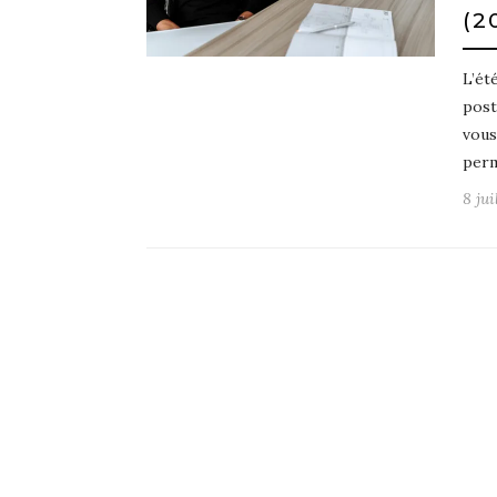
(2
L’ét
post
vous
perm
8 jui