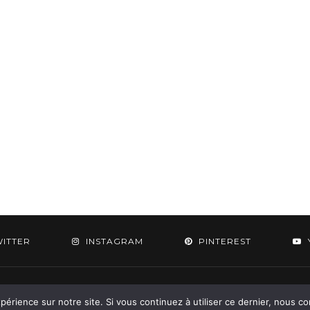
WITTER
INSTAGRAM
PINTEREST
 2015-2026 - Aylee. All Rights Reserved. Designed & Developed by
SoloPine.c
périence sur notre site. Si vous continuez à utiliser ce dernier, nous c