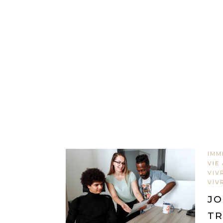
IMM
VIE
VIV
VIV
JO
TR