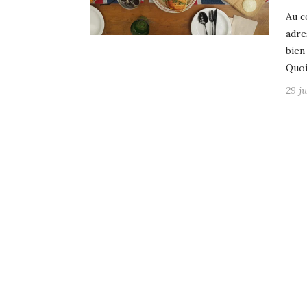
Au c
adre
bien
Quoi
29 ju