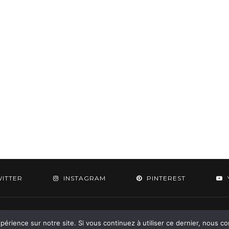
WITTER
INSTAGRAM
PINTEREST
 2015-2026 - Aylee. All Rights Reserved. Designed & Developed by
SoloPine.c
périence sur notre site. Si vous continuez à utiliser ce dernier, nous c