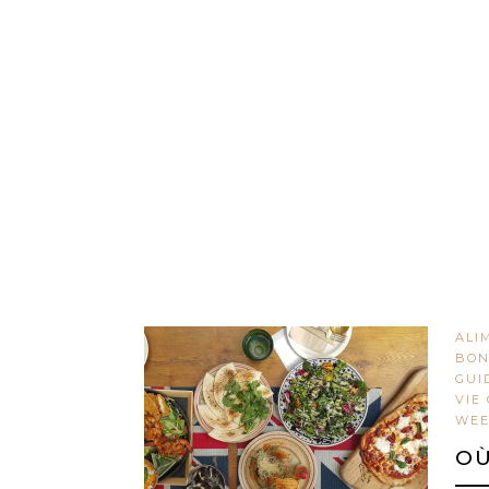
ALI
BON
GUI
VIE
WEE
OÙ