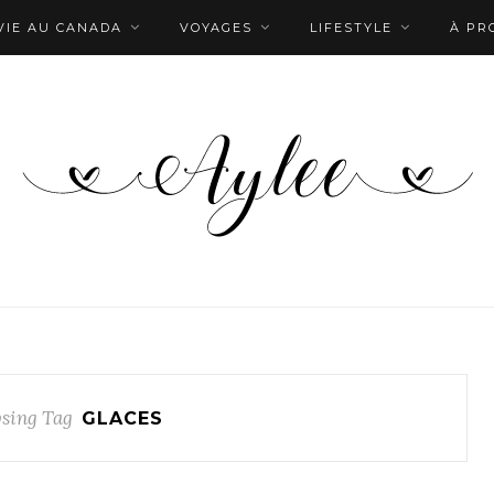
VIE AU CANADA
VOYAGES
LIFESTYLE
À PR
sing Tag
GLACES