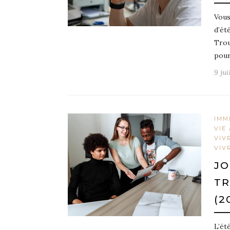
Vous
d’été
Trou
pour
9 jui
IMM
VIE
VIV
VIV
JO
TR
(2
L’ét