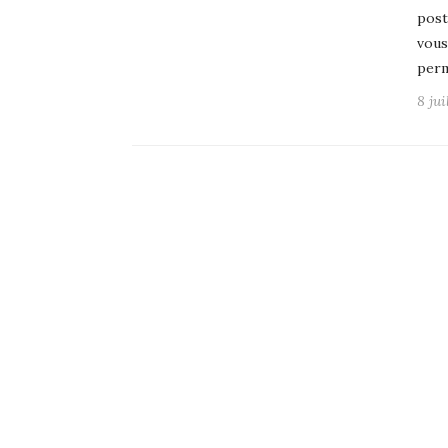
post
vous
perm
8 jui