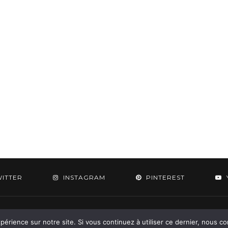
WITTER
INSTAGRAM
PINTEREST
 2015-2026 - Aylee. All Rights Reserved. Designed & Developed by
SoloPine.c
périence sur notre site. Si vous continuez à utiliser ce dernier, nous c