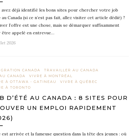
 avez déjà identifié les bons sites pour chercher votre job
 au Canada (si ce n’est pas fait, allez visiter cet article dédié) ?
ver l’offre est une chose, mais se démarquer suffisamment
 être appelé en entrevue…
llet 2026
IGRATION CANADA
TRAVAILLER AU CANADA
 AU CANADA
VIVRE À MONTRÉAL
RE À OTTAWA - GATINEAU
VIVRE À QUÉBEC
RE À TORONTO
B D’ÉTÉ AU CANADA : 8 SITES POUR
OUVER UN EMPLOI RAPIDEMENT
026)
é est arrivée et la fameuse question dans la tête des jeunes : où