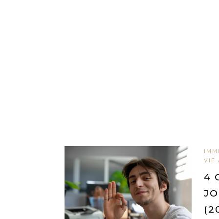
IMM
VIE
4 
JO
(2