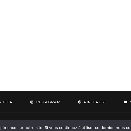
WITTER
INSTAGRAM
PINTEREST
 2015-2026 - Aylee. All Rights Reserved. Designed & Developed by
SoloPine.c
périence sur notre site. Si vous continuez à utiliser ce dernier, nous c