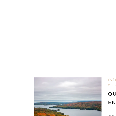
ÉVÈ
VIE
QU
EN