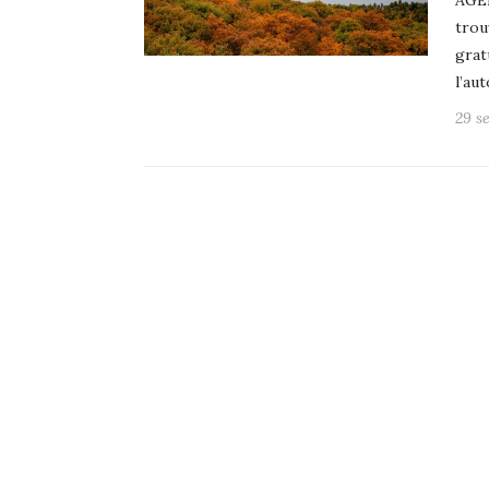
AGE
trou
grat
l’au
29 s