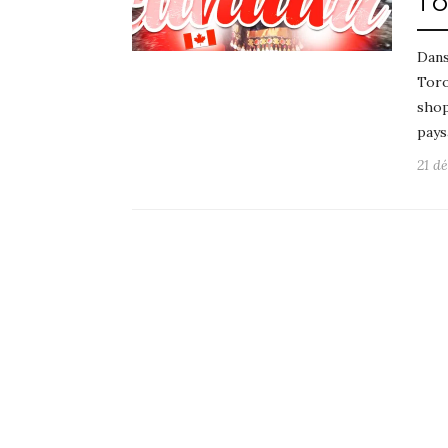
TO
Dans
Toro
shop
pays
21 d