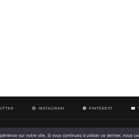
WITTER
INSTAGRAM
PINTEREST
 2015-2026 - Aylee. All Rights Reserved. Designed & Developed by
SoloPine.c
périence sur notre site. Si vous continuez à utiliser ce dernier, nous c