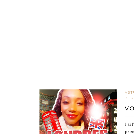
AST
DES
VO
J’ai
prem