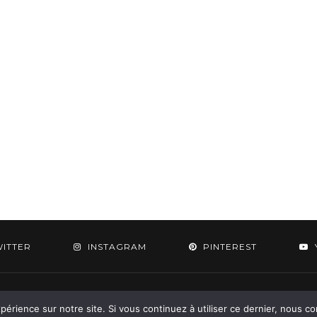
WITTER
INSTAGRAM
PINTEREST
 2015-2026 - Aylee. All Rights Reserved. Designed & Developed by
SoloPine.c
périence sur notre site. Si vous continuez à utiliser ce dernier, nous c