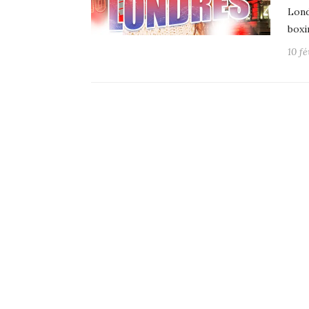
Lond
boxi
10 fé