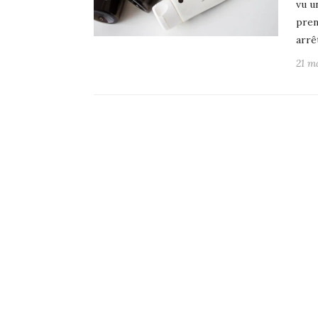
vu u
pren
arrê
21 m