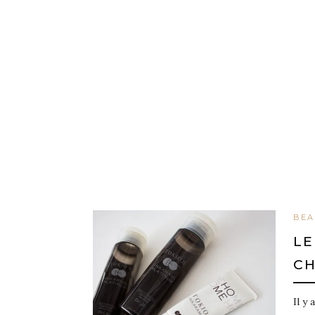
BEA
LE
CH
Il y