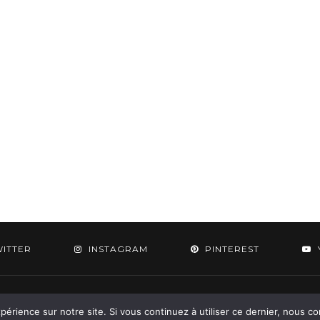
WITTER
INSTAGRAM
PINTEREST
 2015-2026 - Aylee. All Rights Reserved. Designed & Developed by
SoloPine.c
périence sur notre site. Si vous continuez à utiliser ce dernier, nous c