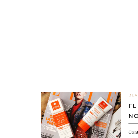
BEA
FL
NO
Cont