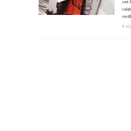
ont 
vala
viei
8 se