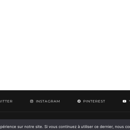
WITTER
INSTAGRAM
PINTEREST
 2015-2026 - Aylee. All Rights Reserved. Designed & Developed by
SoloPine.c
périence sur notre site. Si vous continuez à utiliser ce dernier, nous c