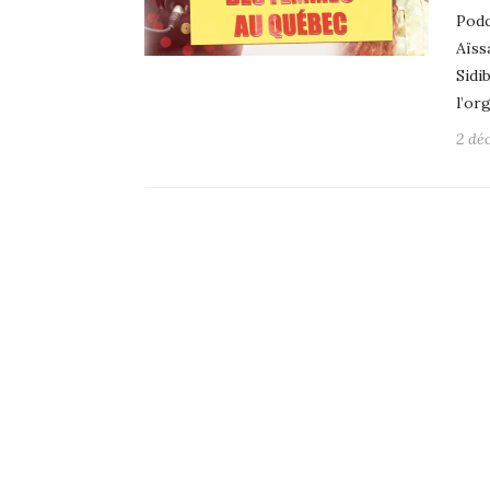
Podc
Aïss
Sidi
l’or
2 dé