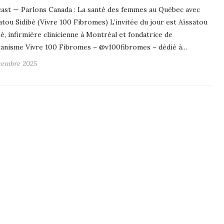
ast — Parlons Canada : La santé des femmes au Québec avec
atou Sidibé (Vivre 100 Fibromes) L’invitée du jour est Aïssatou
bé, infirmière clinicienne à Montréal et fondatrice de
ganisme Vivre 100 Fibromes – @v100fibromes – dédié à…
cembre 2025