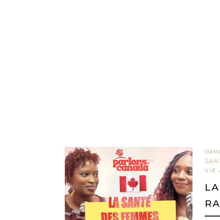
IMM
SAN
VIE
LA
RA