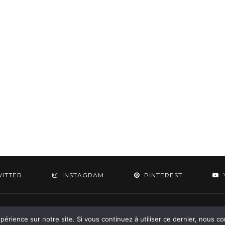
WITTER
INSTAGRAM
PINTEREST
 2015-2026 - Aylee. All Rights Reserved. Designed & Developed by
SoloPine.c
périence sur notre site. Si vous continuez à utiliser ce dernier, nous c