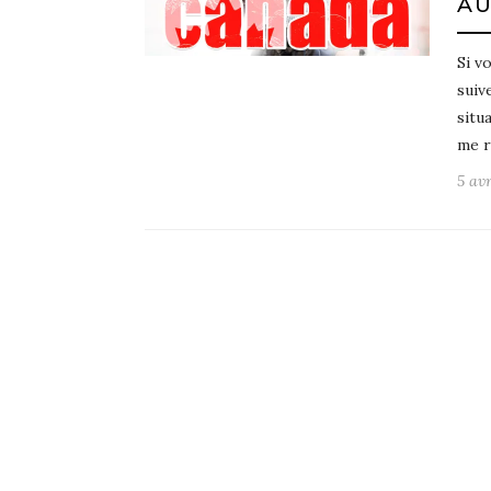
AU
Si v
suiv
situ
me 
5 avr