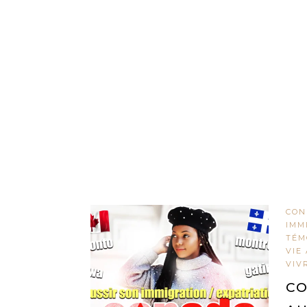
CON
IMM
TÉM
VIE
VIV
CO