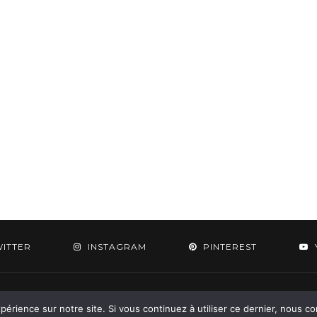
WITTER
INSTAGRAM
PINTEREST
 2015-2026 - Aylee. All Rights Reserved. Designed & Developed by
SoloPine.c
périence sur notre site. Si vous continuez à utiliser ce dernier, nous c