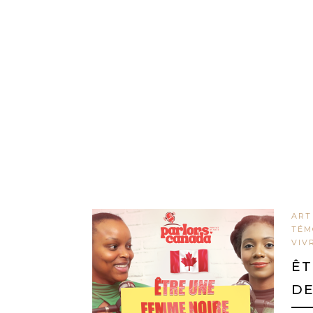
ART
TÉM
VIV
ÊT
DE