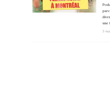
Podc
parc
dive
une 
3 ma