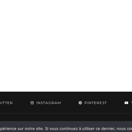
WITTER
INSTAGRAM
PINTEREST
 2015-2026 - Aylee. All Rights Reserved. Designed & Developed by
SoloPine.c
périence sur notre site. Si vous continuez à utiliser ce dernier, nous c