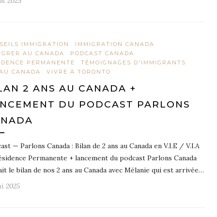
oût 2025
SEILS IMMIGRATION
IMMIGRATION CANADA
IGRER AU CANADA
PODCAST CANADA
IDENCE PERMANENTE
TÉMOIGNAGES D'IMMIGRANTS
 AU CANADA
VIVRE À TORONTO
LAN 2 ANS AU CANADA +
NCEMENT DU PODCAST PARLONS
ANADA
ast — Parlons Canada : Bilan de 2 ans au Canada en V.I.E / V.I.A
ésidence Permanente + lancement du podcast Parlons Canada
ait le bilan de nos 2 ans au Canada avec Mélanie qui est arrivée…
ai 2025