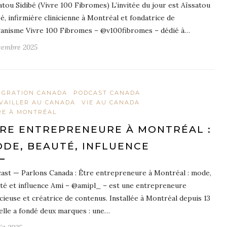
atou Sidibé (Vivre 100 Fibromes) L’invitée du jour est Aïssatou
bé, infirmière clinicienne à Montréal et fondatrice de
ganisme Vivre 100 Fibromes – @v100fibromes – dédié à…
cembre 2025
IGRATION CANADA
PODCAST CANADA
VAILLER AU CANADA
VIE AU CANADA
RE À MONTRÉAL
RE ENTREPRENEURE À MONTRÉAL :
DE, BEAUTÉ, INFLUENCE
ast — Parlons Canada : Être entrepreneure à Montréal : mode,
té et influence Ami – @amipl_ – est une entrepreneure
cieuse et créatrice de contenus. Installée à Montréal depuis 13
 elle a fondé deux marques : une…