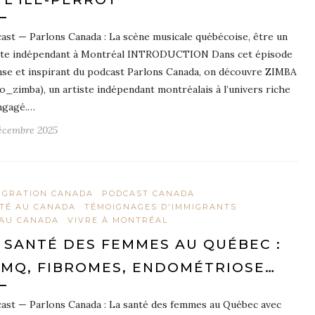
ast — Parlons Canada : La scène musicale québécoise, être un
ste indépendant à Montréal INTRODUCTION Dans cet épisode
nse et inspirant du podcast Parlons Canada, on découvre ZIMBA
o_zimba), un artiste indépendant montréalais à l’univers riche
ngagé.…
écembre 2025
IGRATION CANADA
PODCAST CANADA
TÉ AU CANADA
TÉMOIGNAGES D'IMMIGRANTS
 AU CANADA
VIVRE À MONTRÉAL
 SANTÉ DES FEMMES AU QUÉBEC :
MQ, FIBROMES, ENDOMÉTRIOSE…
ast — Parlons Canada : La santé des femmes au Québec avec