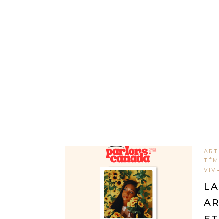
ART
TÉM
VIV
LA
AR
ET