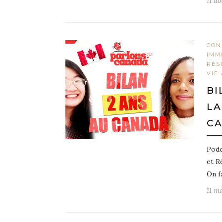
11 a
CON
IMM
RÉS
VIE
BI
LA
C
Podc
et R
On f
11 m