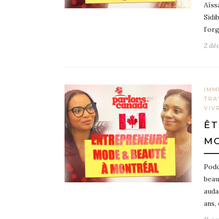
Aïss
Sidi
l’or
2 dé
IMM
TRA
VIV
ÊT
MO
Podc
beau
auda
ans,