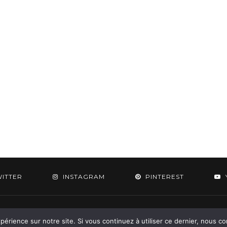
WITTER
INSTAGRAM
PINTEREST
 2015-2026 - Aylee. All Rights Reserved. Designed & Developed by
SoloPine.c
périence sur notre site. Si vous continuez à utiliser ce dernier, nous c