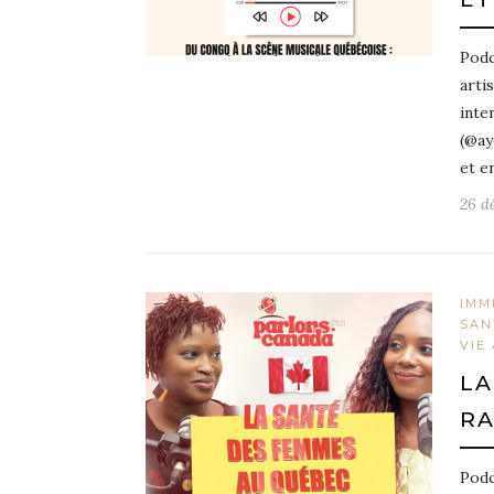
Podc
arti
inte
(@ay
et e
26 d
IMM
SAN
VIE
LA
RA
Podc