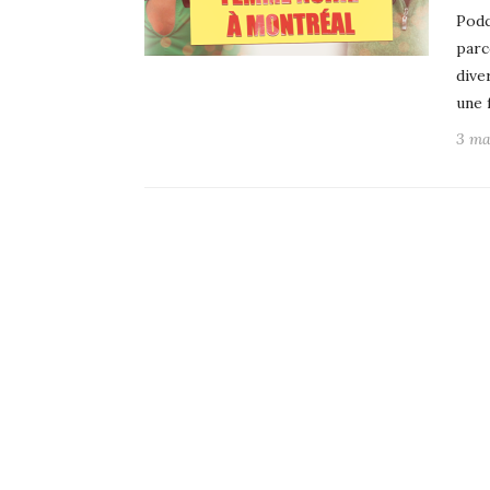
Podc
parc
dive
une 
3 ma