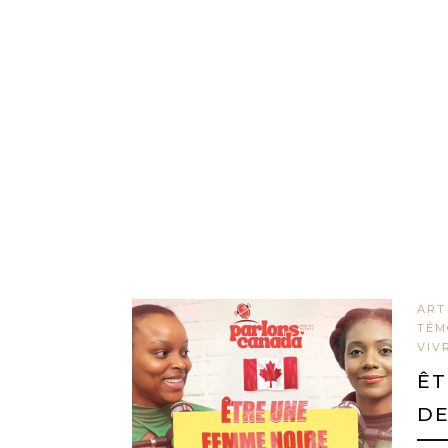
ART
TÉM
VIV
ÊT
DE