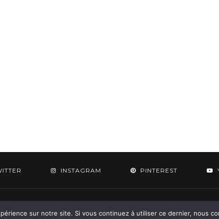
WITTER
INSTAGRAM
PINTEREST
 2015-2026 - Aylee. All Rights Reserved. Designed & Developed by
SoloPine.c
périence sur notre site. Si vous continuez à utiliser ce dernier, nous c