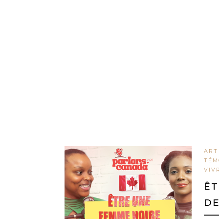
ART
TÉM
VIV
ÊT
DE