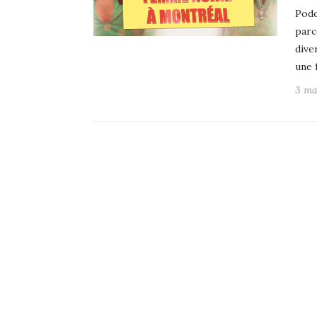
Podc
parc
dive
une 
3 ma