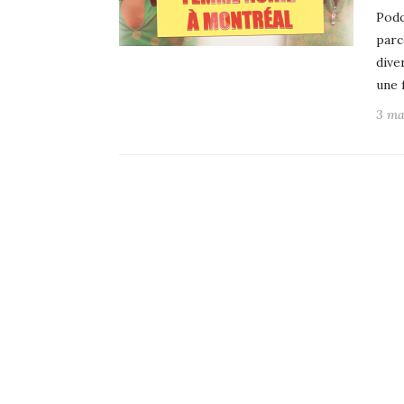
Podc
parc
dive
une 
3 ma