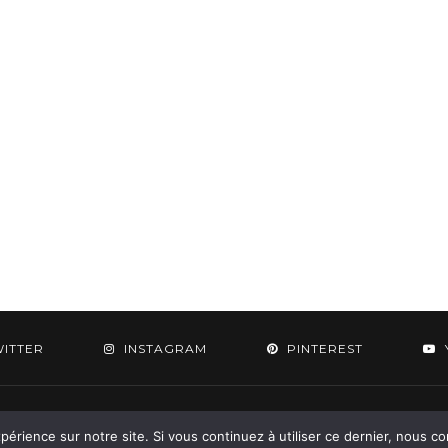
WITTER
INSTAGRAM
PINTEREST
 2015-2026 - Aylee. All Rights Reserved. Designed & Developed by
SoloPine.c
périence sur notre site. Si vous continuez à utiliser ce dernier, nous c