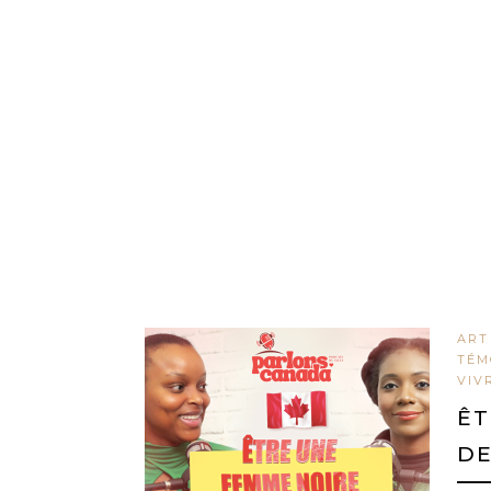
ART
TÉM
VIV
ÊT
DE