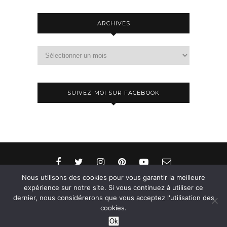
ARCHIVES
Archives
SUIVEZ-MOI SUR FACEBOOK
Nous utilisons des cookies pour vous garantir la meilleure
expérience sur notre site. Si vous continuez à utiliser ce
dernier, nous considérerons que vous acceptez l'utilisation des
© 2015-2026 - Aylee. All Rights Reserved. Designed
cookies.
& Developed by
SoloPine.com
Ok