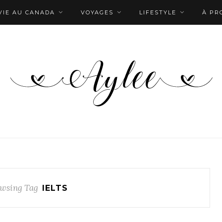
VIE AU CANADA
VOYAGES
LIFESTYLE
À PR
wsing Tag
IELTS