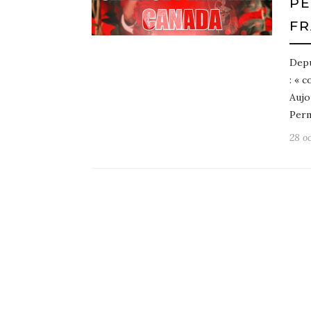
PE
FR
Depu
: « 
Aujo
Perm
28 o