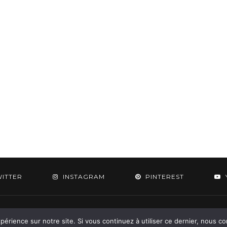
WITTER
INSTAGRAM
PINTEREST
 2015-2026 - Aylee. All Rights Reserved. Designed & Developed by
SoloPine.c
périence sur notre site. Si vous continuez à utiliser ce dernier, nous c