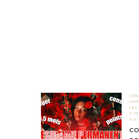
CON
IMM
LES
S'I
VIE
CO