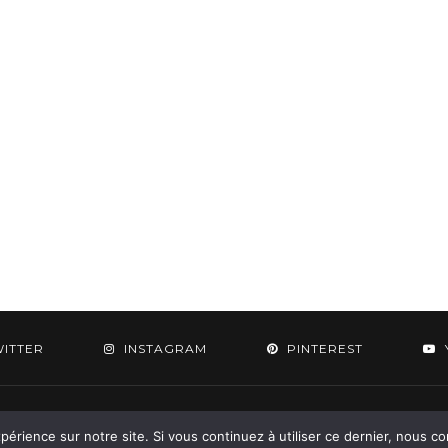
WITTER
INSTAGRAM
PINTEREST
 2015-2026 - Aylee. All Rights Reserved. Designed & Developed by
SoloPine.c
périence sur notre site. Si vous continuez à utiliser ce dernier, nous c