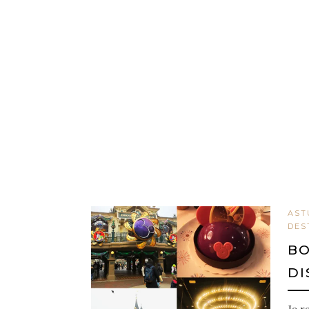
AST
DES
BO
DI