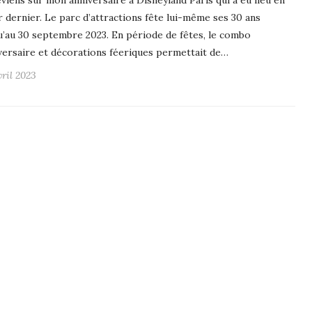
eviens sur mon anniversaire à Disneyland Paris qui a eu lieu en
r dernier. Le parc d’attractions fête lui-même ses 30 ans
u’au 30 septembre 2023. En période de fêtes, le combo
versaire et décorations féeriques permettait de…
vril 2023