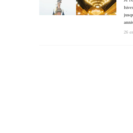
Je r
hive
jusq
anni
26 a