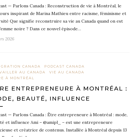
ast — Parlons Canada : Reconstruction de vie à Montréal, le
ours inspirant de Marina Mathieu entre racisme, féminisme et
rsité Que signifie reconstruire sa vie au Canada quand on est
femme noire ? Dans ce nouvel épisode…
rs 2026
IGRATION CANADA
PODCAST CANADA
VAILLER AU CANADA
VIE AU CANADA
RE À MONTRÉAL
RE ENTREPRENEURE À MONTRÉAL :
DE, BEAUTÉ, INFLUENCE
ast — Parlons Canada : Être entrepreneure à Montréal : mode,
té et influence Ami – @amipl_ – est une entrepreneure
cieuse et créatrice de contenus. Installée à Montréal depuis 13