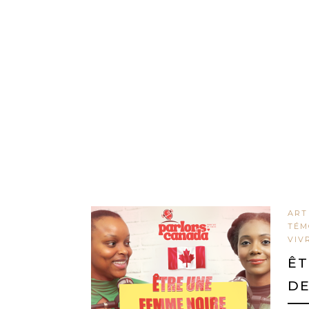
ART
TÉM
VIV
ÊT
DE