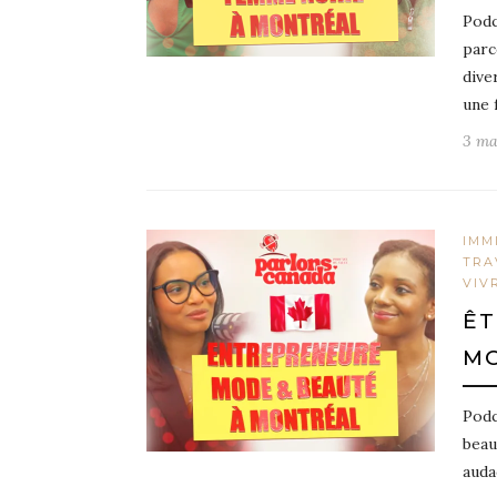
Podc
parc
dive
une 
3 ma
IMM
TRA
VIV
ÊT
MO
Podc
beau
auda