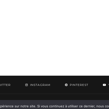
WITTER
INSTAGRAM
PINTEREST
 2015-2026 - Aylee. All Rights Reserved. Designed & Developed by
SoloPine.c
périence sur notre site. Si vous continuez à utiliser ce dernier, nous c