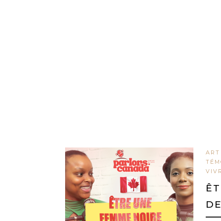
ART
TÉM
VIV
ÊT
DE