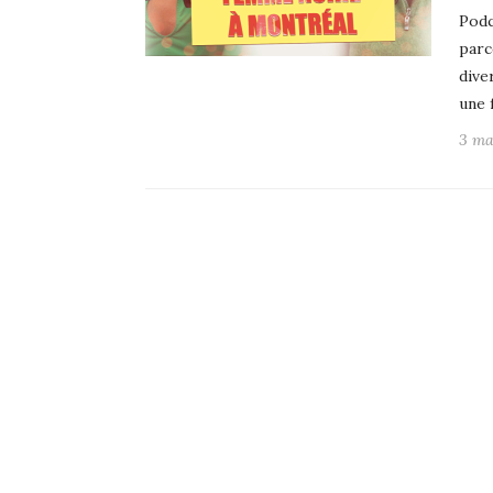
Podc
parc
dive
une 
3 ma