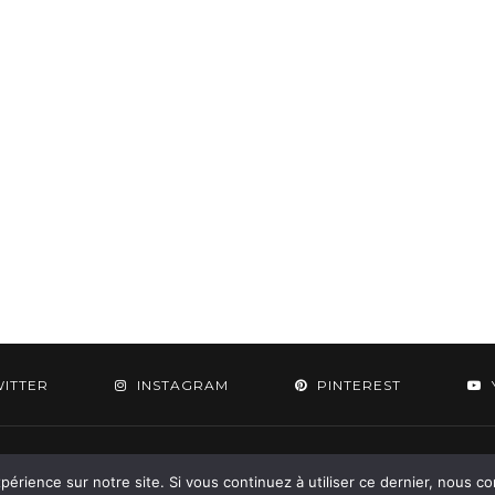
WITTER
INSTAGRAM
PINTEREST
 2015-2026 - Aylee. All Rights Reserved. Designed & Developed by
SoloPine.c
périence sur notre site. Si vous continuez à utiliser ce dernier, nous c