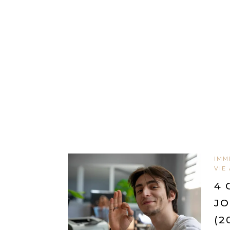
IMM
VIE
4 
JO
(2