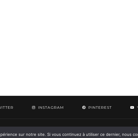
WITTER
INSTAGRAM
PINTEREST
 2015-2026 - Aylee. All Rights Reserved. Designed & Developed by
SoloPine.c
périence sur notre site. Si vous continuez à utiliser ce dernier, nous c