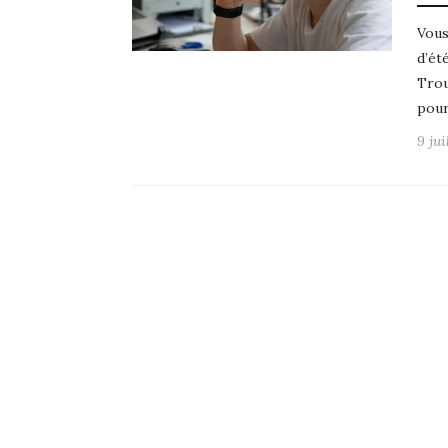
Vous
d’été
Trou
pour
9 jui