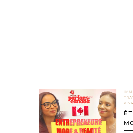
IMM
TRA
VIV
ÊT
MO