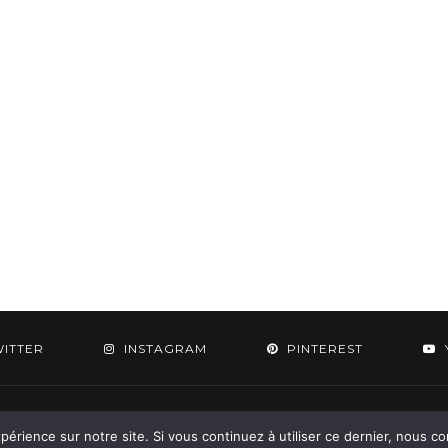
WITTER
INSTAGRAM
PINTEREST
 2015-2026 - Aylee. All Rights Reserved. Designed & Developed by
SoloPine.c
périence sur notre site. Si vous continuez à utiliser ce dernier, nous c