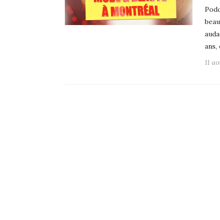
Podc
beau
auda
ans,
11 a