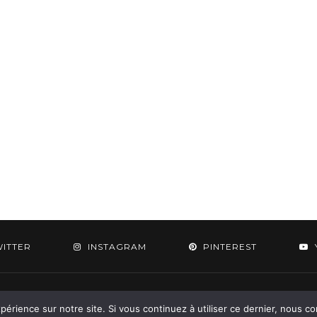
WITTER
INSTAGRAM
PINTEREST
 2015-2026 - Aylee. All Rights Reserved. Designed & Developed by
SoloPine.c
périence sur notre site. Si vous continuez à utiliser ce dernier, nous c