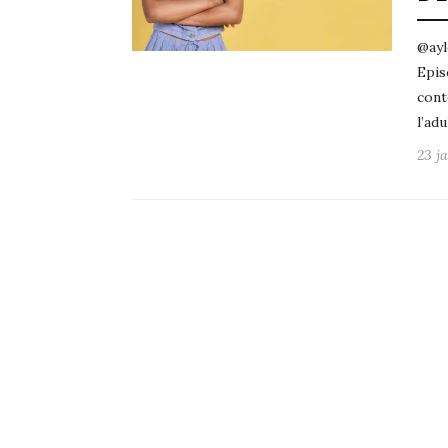
@ay
Epis
cont
l’ad
23 j