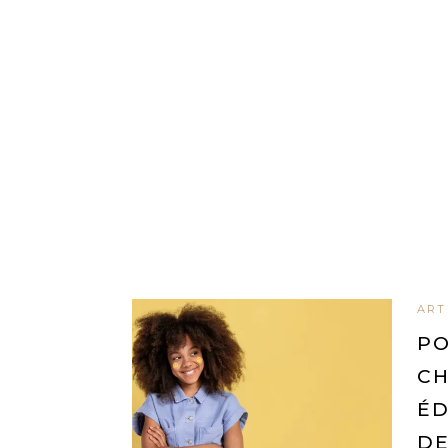
ART
PO
CH
ÉD
D