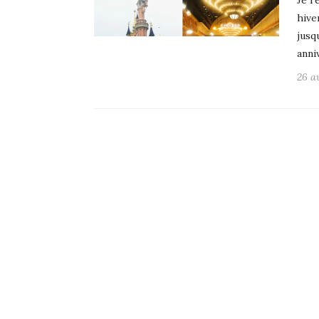
Je r
hive
jusq
anni
26 a