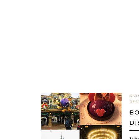
AST
DES
BO
DI