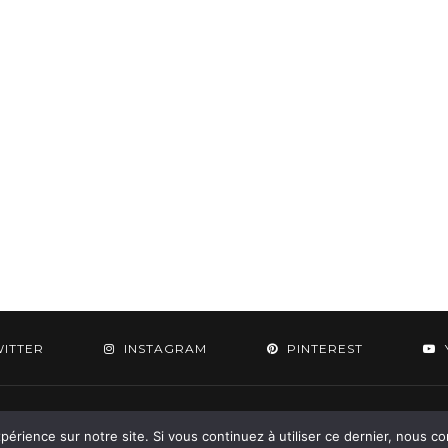
WITTER
INSTAGRAM
PINTEREST
 2015-2026 - Aylee. All Rights Reserved. Designed & Developed by
SoloPine.c
périence sur notre site. Si vous continuez à utiliser ce dernier, nous c