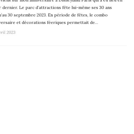
eviens sur mon anniversaire à Disneyland Paris qui a eu lieu en
r dernier. Le parc d’attractions fête lui-même ses 30 ans
u’au 30 septembre 2023. En période de fêtes, le combo
versaire et décorations féeriques permettait de…
vril 2023