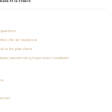
nada et la France
.
 quartiers
uebec/ile-de-montreal
al vs les plus chers
diante.umontreal.ca/experience-etudiante
on
nternet