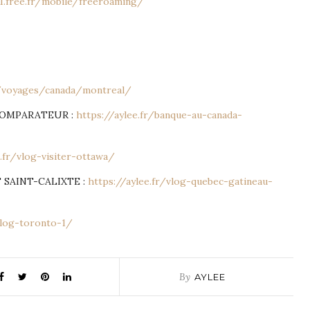
-1.free.fr/mobile/freeroaming/
y/voyages/canada/montreal/
COMPARATEUR :
https://aylee.fr/banque-au-canada-
e.fr/vlog-visiter-ottawa/
 SAINT-CALIXTE :
https://aylee.fr/vlog-quebec-gatineau-
vlog-toronto-1/
By
AYLEE