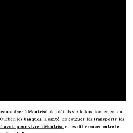
 économiser à Montréal
, des détails sur le fonctionnement du
 Québec, les
banques
, la
santé
, les
courses
, les
transports
, les
à avoir pour vivre à Montréal
et les
différences entre le