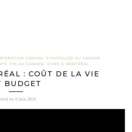
MMIGRATION CANADA
S'INSTALLER AU CANADA
NTS
VIE AU CANADA
VIVRE À MONTRÉAL
ÉAL : COÛT DE LA VIE
T BUDGET
osted on
9 juin 2024