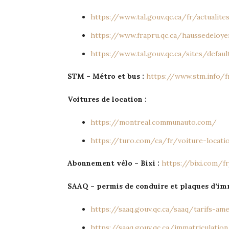
https://www.tal.gouv.qc.ca/fr/actualit
https://www.frapru.qc.ca/haussedeloye
https://www.tal.gouv.qc.ca/sites/defa
STM – Métro et bus :
https://www.stm.info/fr
Voitures de location :
https://montreal.communauto.com/
https://turo.com/ca/fr/voiture-locat
Abonnement vélo – Bixi :
https://bixi.com/f
SAAQ – permis de conduire et plaques d’imm
https://saaq.gouv.qc.ca/saaq/tarifs-a
https://saaq.gouv.qc.ca/immatriculatio