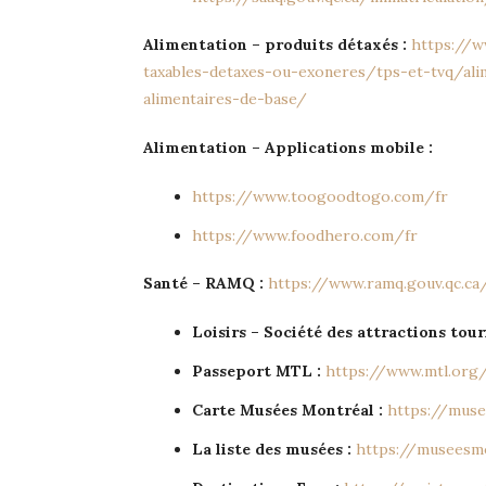
Alimentation – produits détaxés :
https://w
taxables-detaxes-ou-exoneres/tps-et-tvq/ali
alimentaires-de-base/
Alimentation – Applications mobile :
https://www.toogoodtogo.com/fr
https://www.foodhero.com/fr
Santé – RAMQ :
https://www.ramq.gouv.qc.ca
Loisirs – Société des attractions tou
Passeport MTL :
https://www.mtl.org
Carte Musées Montréal :
https://muse
La liste des musées :
https://museesm