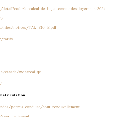
es/detail?code=le-calcul-de-l-ajustement-des-loyers-en-2024
r/
ult/files/notices/TAL_810_E.pdf
/tarifs
ion/canada/montreal-qc
r/
atriculation :
mendes/permis-conduire/cout-renouvellement
n/renouvellement