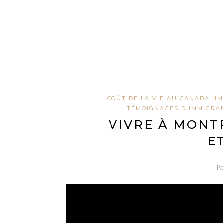
COÛT DE LA VIE AU CANADA
I
TÉMOIGNAGES D'IMMIGRA
VIVRE À MONTR
E
P