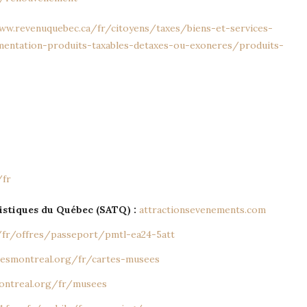
ww.revenuquebec.ca/fr/citoyens/taxes/biens-et-services-
mentation-produits-taxables-detaxes-ou-exoneres/produits-
/fr
ristiques du Québec (SATQ) :
attractionsevenements.com
/fr/offres/passeport/pmtl-ea24-5att
esmontreal.org/fr/cartes-musees
ontreal.org/fr/musees