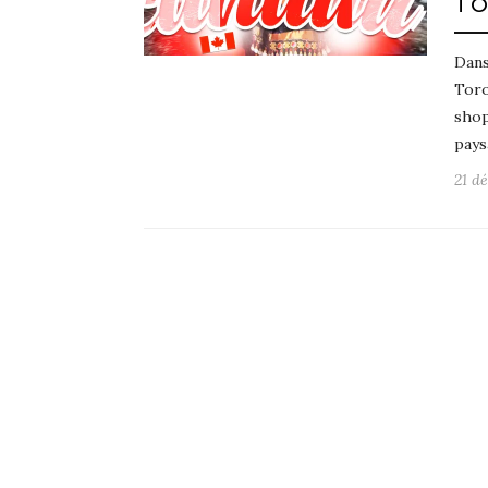
TO
Dans
Toro
shop
pays
21 d