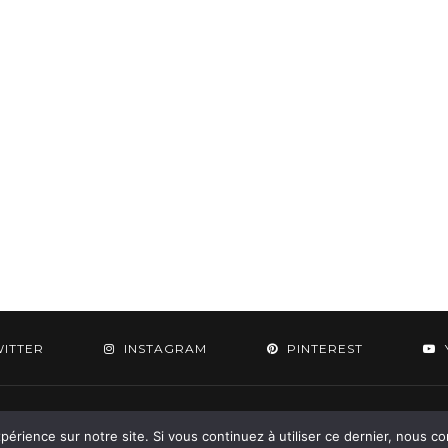
WITTER
INSTAGRAM
PINTEREST
 2015-2026 - Aylee. All Rights Reserved. Designed & Developed by
SoloPine.c
périence sur notre site. Si vous continuez à utiliser ce dernier, nous c